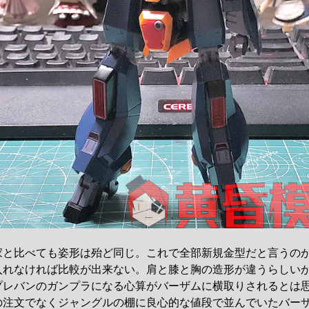
家と比べても姿形は殆ど同じ。これで全部新規金型だと言うの
入れなければ比較が出来ない。肩と膝と胸の造形が違うらしい
プレバンのガンプラになる心算がバーザムに横取りされるとは
の注文でなくジャングルの棚に良心的な値段で並んでいたバー