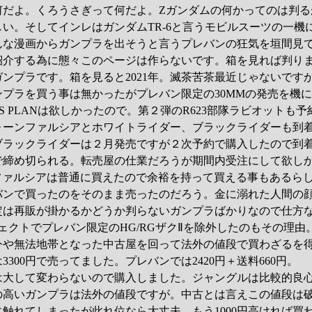
何だよ。くろうさぎって何だよ。Zガンダムの何かってのは判る
い。そしてインレはガンダムTR-6と言うモビルスーツの一機
んな漫画からガンプラを出そうと言うプレバンの狂気を垣間見
紹介する為に態々このページは作らないです。箱を見れば判り
ンプラです。箱を見ると2021年。滅茶苦茶最近じゃないです
プラを買う事は無かったがプレバン限定の30MMの発売を機
MACS PLANは欲しかったので。第２弾のR623部隊ラビオットも
ォーンファルシアとホワイトライダー、ブラックライダーも到
ブラックライダーは２月発売ですが２次予約で購入したので到
分で締め切られる。転売屋の仕業だろうが期間内受注にして欲し
ファルシアは普通に買えたので余裕を持って買える事もあるら
バンで買ったのをそのまま売ったのだろう。金に溺れた人間の
定は再販が掛かるかどうか判らないガンプラばかりなので仕方
ェクトでプレバン限定のHG/RGザクⅡを除外したのもその理由
今や無法地帯となった中古屋を回って法外の値段で買わざるを
300円で売ってました。プレバンでは2420円＋送料660円。
は大して変わらないので購入しました。ジャングルは比較的良
の高いガンプラは法外の値段ですが。中古とは言えこの値段は
触れてしまったが此れ位なら大丈夫。もう1000円高ければ買