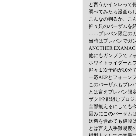
と言うかインレって
調べてみたら漫画らし
こんなの判るか。こ
抑々只のバーザムを
……プレバン限定のガ
当時はプレバンでガン
ANOTHER EXA
他にもガンプラでフ
ホワイトライダーと
抑々１次予約が10
一応AEPとフォーン
このバーザムもプレ
とは言えプレバン限
ザクⅡ全部組むプロジ
全部揃えるにしても
因みにこのバーザムは3
送料を含めても値段
とは言え入手難易度
模型人としての禁忌に