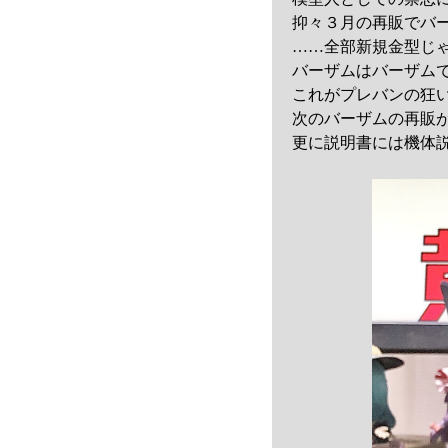
抑々３月の再販でバ
……全部新規金型じ
バーザムはバーザム
これがプレバンの狂
次のバーザムの再販
更に説明書には機体