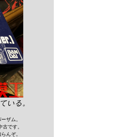
ている。
バーザム。
に中古です。
知らんぞ。