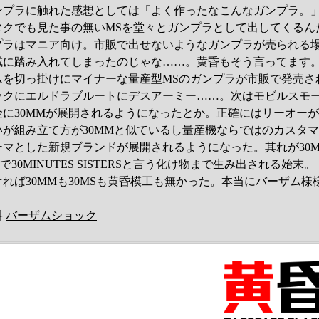
ンプラに触れた感想としては「よく作ったなこんなガンプラ。
タクでも見た事の無いMSを堂々とガンプラとして出してくるん
プラはマニア向け。市販で出せないようなガンプラが売られる
域に踏み入れてしまったのじゃな……。黄昏もそう言ってます
ムを切っ掛けにマイナーな量産型MSのガンプラが市販で発売さ
ックにエルドラブルートにデスアーミー……。次はモビルスモ
に30MMが展開されるようになったとか。正確にはリーオー
が組み立て方が30MMと似ているし量産機ならではのカスタ
マとした新規ブランドが展開されるようになった。其れが30
で30MINUTES SISTERSと言う化け物まで生み出される始末。
れば30MMも30MSも黄昏模工も無かった。本当にバーザム様
科
バーザムショック