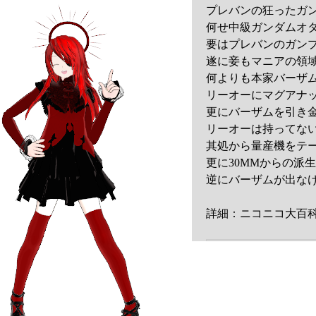
プレバンの狂ったガ
何せ中級ガンダムオ
要はプレバンのガン
遂に妾もマニアの領
何よりも本家バーザ
リーオーにマグアナ
更にバーザムを引き金
リーオーは持ってない
其処から量産機をテー
更に30MMからの派生
逆にバーザムが出なけ
詳細：ニコニコ大百