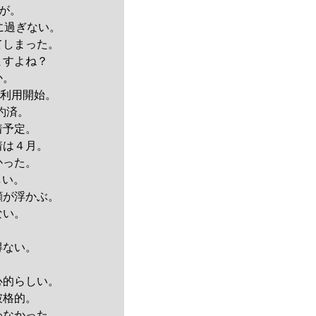
が。
に過ぎない。
てしまった。
ますよね？
か。
に利用開始。
予約済。
着予定。
着は４月。
かった。
しい。
顔が浮かぶ。
ない。
。
得ない。
心的らしい。
破格的。
わなかった。