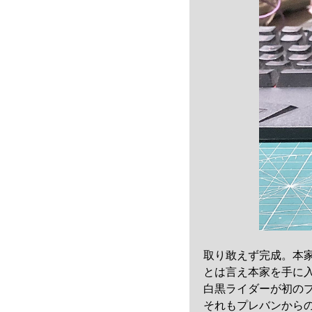
取り敢えず完成。本
とは言え本家を手に
白黒ライダーが初の
それもプレバンから