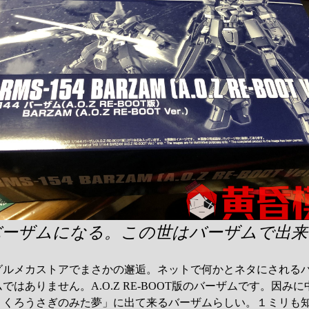
バーザムになる。この世はバーザムで出来
グルメカストアでまさかの邂逅。ネットで何かとネタにされる
はありません。A.O.Z RE-BOOT版のバーザムです。因み
 くろうさぎのみた夢」に出て来るバーザムらしい。１ミリも