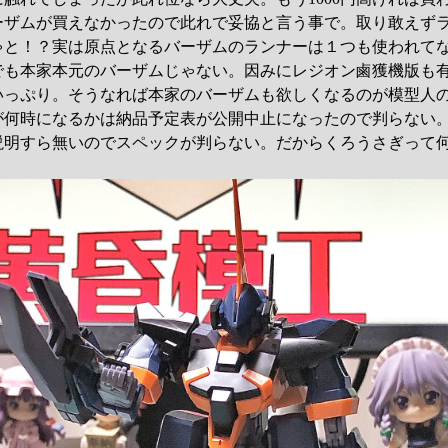
ーザムが買えなかったので此れで妥協と言う事で。取り敢えず
ゃと！？実は原点となるバーザムのランナーは１つも使われて
でも本家本元のバーザムじゃない。因みにレジオン鹵獲機版も
いっぷり。そうなれば本家のバーザムも欲しくなるのが模型人
が何時になるかは納品予定表が公開中止になったので判らない
説明すら無いのでスペックが判らない。だからくろうさぎって