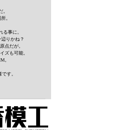
」
だ。
場所。
。
れる事に。
ー辺りかね？
が原点だが。
マイズも可能。
MM。
様です。