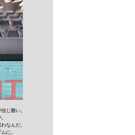
が信じ難い。
が。
思わなんだ。
ザムに。