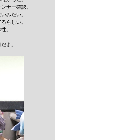
ランナー確認。
ないみたい。
有るらしい。
の性。
。
何だよ。