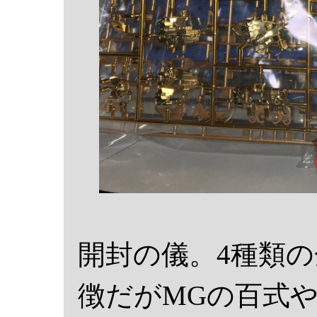
開封の儀。4種類
徴だがMGの百式