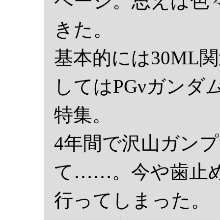
ページ。思えば色
きた。
基本的には30ML
してはPGνガンダ
特集。
4年間で沢山ガン
て……。今や歯止
行ってしまった。