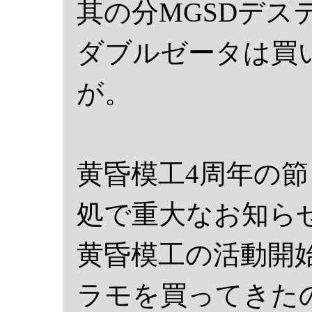
其の分MGSDデス
ダブルゼータは買
が。
黄昏模工4周年の
処で重大なお知ら
黄昏模工の活動開
ラモを買ってきた