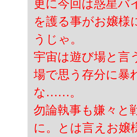
更に今回は惑星バ
を護る事がお嬢様
うじゃ。
宇宙は遊び場と言
場で思う存分に暴
な……。
勿論執事も嫌々と
に。とは言えお嬢