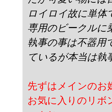
ロイロイ故に単体
専用のビークルに
執事の事は不器用
ているが本当は執
先ずはメインのお
お気に入りのリボ