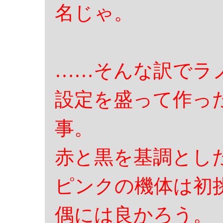
名じゃ。
……そんな訳でラ
設定を盛って作っ
事。
赤と黒を基調とし
ピンクの機体は初
偶には良かろう。