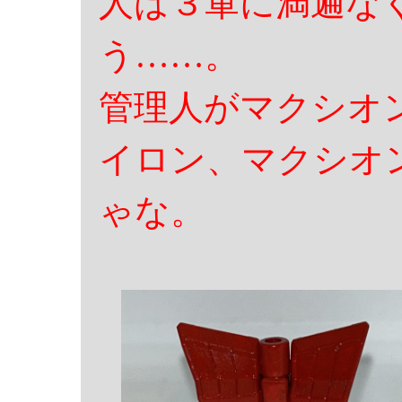
人は３軍に満遍な
う……。
管理人がマクシオ
イロン、マクシオ
ゃな。