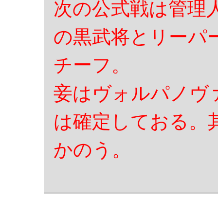
次の公式戦は管理
の黒武将とリーパ
チーフ。
妾はヴォルパノヴ
は確定しておる。
かのう。