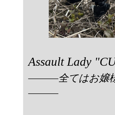
Assault Lady "C
―――全てはお嬢
―――