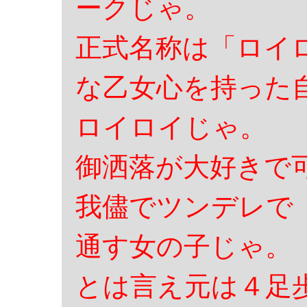
ークじゃ。
正式名称は「ロイ
な乙女心を持った
ロイロイじゃ。
御洒落が大好きで
我儘でツンデレで
通す女の子じゃ。
とは言え元は４足