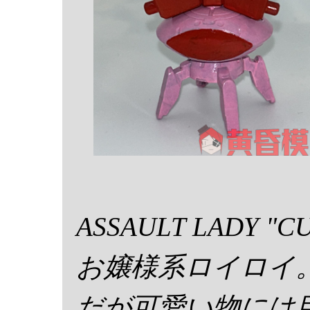
ASSAULT LADY "CU
お嬢様系ロイロイ
だが可愛い物には