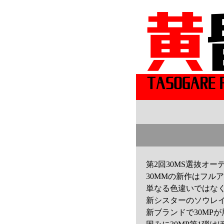
第2回30MS選抜オ
30MMの新作はフル
単なる色違いではな
新シスターのソウレ
新ブランドで30MP