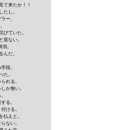
見て来たか！！
したし。
デラー。
始。
詫びていた。
ど居ない。
解消。
るんだ。
。
の手段。
べた。
いられる。
ルしか無い。
る。
獲する。
り付ける。
を払えと。
ならない。