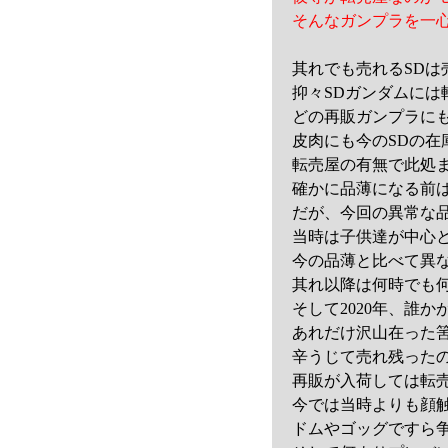
そんなガンプラを一
其れでも売れるSD
抑々SDガンダムには
どの再販ガンプラに
皮肉にも今のSDの
転売屋の有無で此処
確かに品薄になる前
だが、今回の異常な
当時は子供達が中心
今の品薄と比べて異
其れ以降は何時でも
そして2020年、誰
あれだけ沢山在った
辛うじて売れ残った
再販が入荷しては転
今では当時よりも顔
ドムやゴッグですら