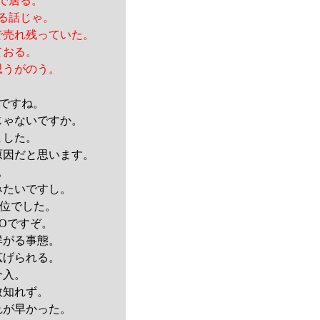
で居る。
る話じゃ。
で売れ残っていた。
ておる。
思うがのう。
じですね。
じゃないですか。
ました。
原因だと思います。
。
みたいですし。
位でした。
OOですぞ。
群がる事態。
広げられる。
介入。
数知れず。
れが早かった。