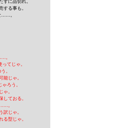
たずに品切れ。
売する事も。
な……。
……。
使ってじゃ。
のう。
可能じゃ。
じゃろう。
じゃ。
保しておる。
……。
う訳じゃ。
れる型じゃ。