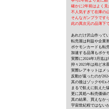
寧ろ2年前より更に
確かに2年前はよく
不人気すぎて在庫の
そんなガンプラです
此の異次元の品薄下
あれだけ沢山作ってい
転売屋は利益や企業
ポケモンカードも転
加速する品薄もポケ
実際に2024年3月
抑々2023年は殆ど
実際レアキットはメ
反動が返ったのが20
其の後はゾックやEx
まるで飢えに飢えた
更に其処へ転売価値
其の結果、買えなか
宇宙世紀程ではない