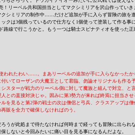
はぼっちざろっく。トウカイテイオーみたいに公式戦では使えな
発売！リーベル共和国担当としてマクシミリアを沢山作っていき
マクシミリアの制作中……だけど追加が手に入らず冒険の旅を
トックは3個残っているので仕方なく1個使って塗装して作る事
ンド路線で行こうかと。もう一つは騎士スピナティオを使った正
個使われたわい……。まあリーベルの追加が手に入らなかったか
に付いてローザンの大魔王として君臨、勿論オリジナルも作る
とシスターが戦力のリーベル側に対して魔族と組んで対立、と
理人との直接対決じゃ。因みに第3勢力が来れば終焉に担当させ
ールを見ると第2弾の戦士の次は僧侶と弓兵、クラスアップは僧
の再販を全力で確保しなければのう。
販だろうが此処まで待たなければ何時まで経っても冒険に出られ
確保しないと今回みたいに痛い目を見る事になるんだよな。