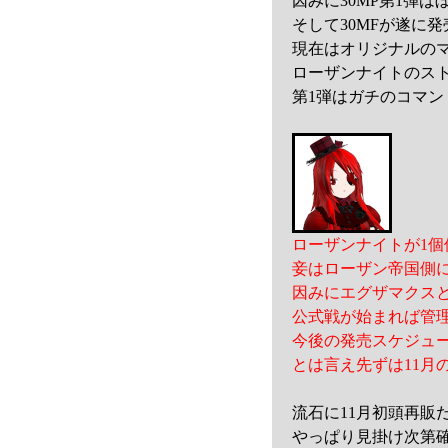
因みに30MP第1弾
そして30MFが遂に
現在はオリジナルの
ローザンナイトのス
第1弾はガチのコマ
ローザンナイトが1
妾はローザン帝国側
因みにエグザマクス
公式戦が始まれば管
今後の発売スケジュ
とは言え先ずは11月
流石に11月初頭再
やっぱり見掛け次第