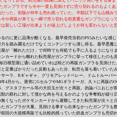
酷くなっておる。転売屋の暗躍に加えてパニック買いをする輩ま
見たガンプラですら今や一度も見掛けずに売り切れるのもよくあ
山だった。初版が何年も売れ残っていた。半額以下でも山積み
ら今や再販が来ても一瞬で売り切れる程貴重なガンプラになっ
では新しい工場が出来ようが値上げしようが何も変わらないと
るのに更に品薄が酷くなる。最早発売当初のPS5みたいな感
努力を踏み躙るだけでなくコンテンツすら潰し得る。最早悪魔
売屋が「離れただけ」で何時でも何処でも手に入るようになり
モンカードから離れた転売屋がガンプラに挙って移住したのも
迄は毎日模型屋に通い詰めていれば殆どの再販ガンプラを見掛けた
水星と定番ばかりだった反動もあった分、転売も落ち着いていた
ッサーラ、Rギャギャ、グリモアレッドベレー、ドムトルーパー
24年4月から。唐突にGセルフやMGギラドーガ、久々に再販の
-S、グスタフカール等の大目玉が次々と再販。勿論パニおじが
猛獣の群れに対して僅かな肉を与えるかのような争奪戦が繰り
の無くなったポケモンカードから避難してきた転売屋が次々と
ったガンプラが大量。見掛ける事すら出来なかったガンプラも
が前回の大規模再販でも比較的残っていた鉄血ガンプラも売切