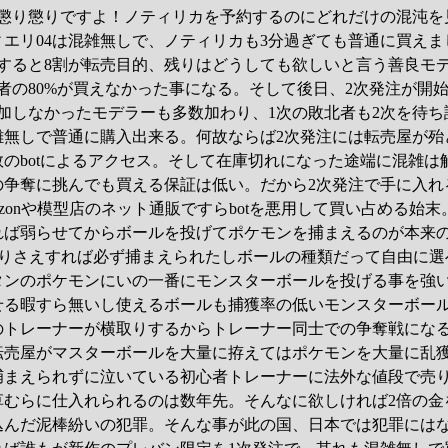
は懲り懲りですよ！ノティリカを予約するのにどれだけの混沌を
エリ04は混雑無しで、ノティリカも3分過ぎても普通に買えま
察すると8割が転売目的、残りはどうしても欲しいと言う善良モ
者の80%が買えなかった事になる。そして後日、2次発注が開
加しなかったモデラーも多数加わり、1次の敗北者も2次を待ち
雑無しで普通に購入出来る。何故ならば2次発注には転売屋が殆
のbotによるアクセス。そして在庫切れになった途端に混雑は
の争奪に挑んでも買える保証は低い。だから2次発注で手に入れ
azonや模型店のネット通販ですらbotを悪用して買い占める始末
れば弱らせてからボールを投げてポケモンを捕まえるのが本来
で削りさえすれば必ず捕まえられたしボールの種類だって自由に選
タンのポケモンにいの一番にモンスターボールを投げる事を強
せる暇すら無いし使えるボールも捕獲率の低いモンスターボー
のトレーナーが横取りするからトレーナー同士での争奪戦にな
転売屋がマスターボールを大量に拵えてはポケモンを大量に乱
捕まえられずに泣いている初心者トレーナーに法外な値段で売
草むらに仕入れられるのは数年先。そんなに欲しければ2倍の金
込んだ泥棒紛いの犯罪。そんな事が此の国、日本では犯罪には