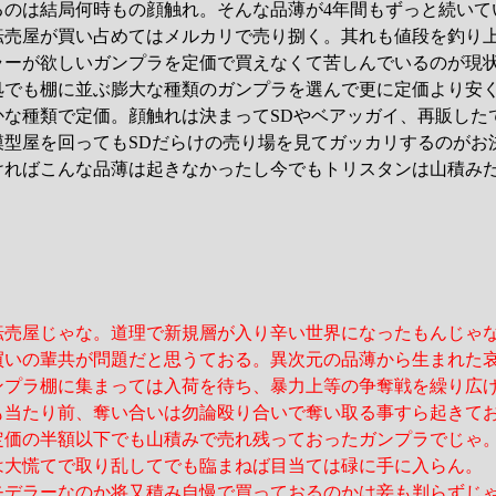
るのは結局何時もの顔触れ。そんな品薄が4年間もずっと続いて
転売屋が買い占めてはメルカリで売り捌く。其れも値段を釣り
ラーが欲しいガンプラを定価で買えなくて苦しんでいるのが現
処でも棚に並ぶ膨大な種類のガンプラを選んで更に定価より安
かな種類で定価。顔触れは決まってSDやベアッガイ、再販した
模型屋を回ってもSDだらけの売り場を見てガッカリするのがお
ければこんな品薄は起きなかったし今でもトリスタンは山積み
転売屋じゃな。道理で新規層が入り辛い世界になったもんじゃ
買いの輩共が問題だと思うておる。異次元の品薄から生まれた
ンプラ棚に集まっては入荷を待ち、暴力上等の争奪戦を繰り広
も当たり前、奪い合いは勿論殴り合いで奪い取る事すら起きて
定価の半額以下でも山積みで売れ残っておったガンプラでじゃ
は大慌てで取り乱してでも臨まねば目当ては碌に手に入らん。
モデラーなのか将又積み自慢で買っておるのかは妾も判らずじ