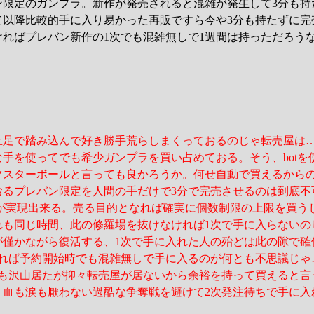
ン限定のガンプラ。新作が発売されると混雑が発生して3分も持
て以降比較的手に入り易かった再販ですら今や3分も持たずに完
ければプレバン新作の1次でも混雑無しで1週間は持っただろう
土足で踏み込んで好き勝手荒らしまくっておるのじゃ転売屋は
手を使ってでも希少ガンプラを買い占めておる。そう、botを
マスターボールと言っても良かろうか。何せ自動で買えるから
おるプレバン限定を人間の手だけで3分で完売させるのは到底不
れが実現出来る。売る目的となれば確実に個数制限の上限を買う
れも同じ時間、此の修羅場を抜けなければ1次で手に入らないの
が僅かながら復活する、1次で手に入れた人の殆どは此の隙で確
なれば予約開始時でも混雑無しで手に入るのが何とも不思議じゃ
人も沢山居たが抑々転売屋が居ないから余裕を持って買えると言
う血も涙も厭わない過酷な争奪戦を避けて2次発注待ちで手に入