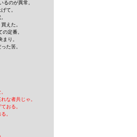
いるのが異常。
上げて。
状。
く買えた。
ての定番。
決まり。
だった筈。
な。
哀れな者共じゃ。
げておる。
おる。
。
ゃ。