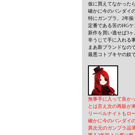
仮に買えてなかった
確かに今のバンダイ
特にガンプラ。2年
定番である筈のHG
新作を買い逃せば3ヶ
辛うじて手に入れる
まあ新ブランドなの
最悪コトブキヤの奴
無事手に入って良か
とは言え次の再販が来
リーベルナイトもロ
確かに今のバンダイ
異次元のガンプラ品