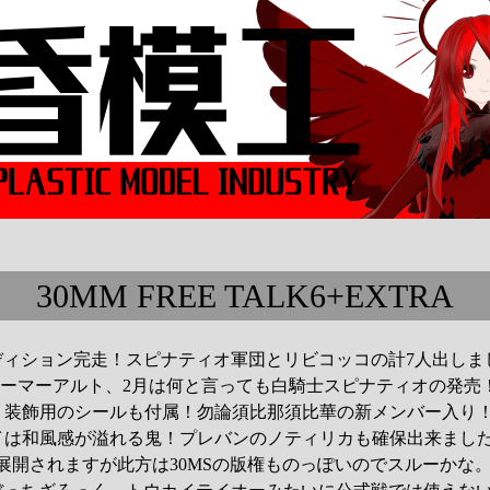
30MM FREE TALK6+EXTRA
ーディション完走！スピナティオ軍団とリビコッコの計7人出しま
アーマーアルト、2月は何と言っても白騎士スピナティオの発売
く装飾用のシールも付属！勿論須比那須比華の新メンバー入り
イは和風感が溢れる鬼！プレバンのノティリカも確保出来まし
が展開されますが此方は30MSの版権ものっぽいのでスルーかな