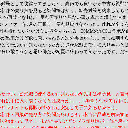
ら難民として彷徨ってましたね。高値でも良いから中古も視野
の新作の売り方を見ると疑問符ばかり。転売対策を約束しても
振りの再販となれば一度も店売りで見ない事が異常に増えて来ま
ケンプファーを8月の再販で一度も見掛けなかった。此れが全て
月も待たないといけない場合すらある。30MMのAC6コラボが
事が出来たけど仮に買い損ねると次の再販が12月。更に延期す
でどう転ぶかは判らなかったがまさか此処まで手に入り辛いと
で食い繋ごうかと思い得たが杞憂に終わって良かったです。だ
ったわい。公式戦で使えるかは判らないが先ずは様子見、と言
れば手に入り易くなるとは思うが……。30MSも何時でも手に
ーザンナイトも再販が掛かれば安定して手に入るじゃろう。
の新作・再販の売り方に疑問だらけじゃ。本当に品薄を解決す
薄が始まって早4年、未だに嘗てのガンプラ売り場が一向に戻っ