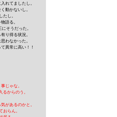
に入れてましたし。
全く動かないし。
したし。
を物語る。
正にそうだった。
ら有り得る状況。
は思わなかった。
って異常に高い！！
う事じゃな。
入るからのう。
る気があるのかと。
ておらん。