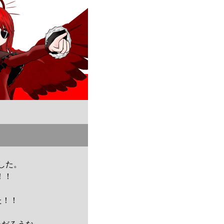
した。
！！
！
た！！
。