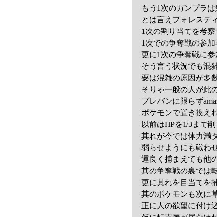
もう1次のガンプラ
とは言えフォレスティ
1次の割り当てを考
1次での争奪戦の参加
更に1次の争奪戦に参
そう言う状況でも混
要は混雑の原因が多数
そりゃ一般の人が此
プレバンに限らずam
ポケモンで置き換え
以前はHPを1/3ま
其れが今では体力満
弱らせようにも戦わ
運良く捕まえても他
其の争奪戦の裏では
更に其れを目当てを
其のポケモンも次に
正に人の欲望に付け