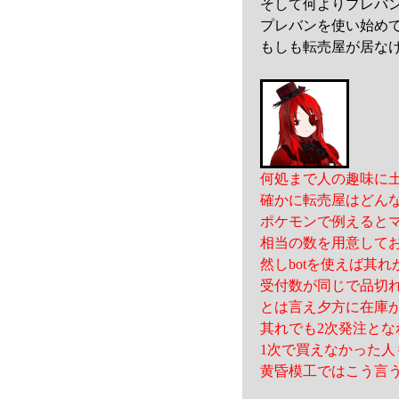
そして何よりプレバ
プレバンを使い始め
もしも転売屋が居な
何処まで人の趣味に
確かに転売屋はどんな
ポケモンで例えると
相当の数を用意して
然しbotを使えば其
受付数が同じで品切
とは言え夕方に在庫
其れでも2次発注と
1次で買えなかった
黄昏模工ではこう言