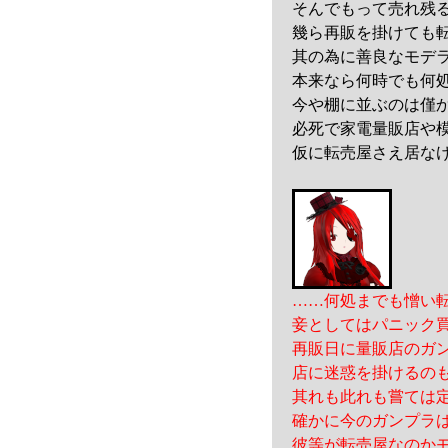
そんでもって売れ残
幾ら再販を掛けても
其の為に善良なモデ
本来なら何時でも何
今や棚に並ぶのは僅
必死で家電量販店や
仮に転売屋さえ居な
……何処までも憎い
妾としてはパニック
再販日に量販店のガ
店に迷惑を掛けるの
其れも此れも嘗ては
確かに今のガンプラ
彼等が転売屋なのか