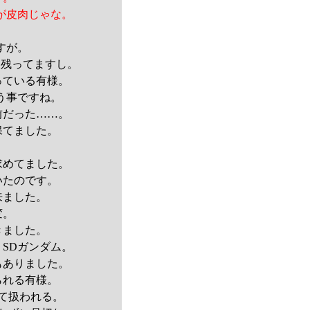
が皮肉じゃな。
すが。
に残ってますし。
っている有様。
う事ですね。
前だった……。
保てました。
求めてました。
いたのです。
来ました。
変。
きました。
SDガンダム。
もありました。
られる有様。
て扱われる。