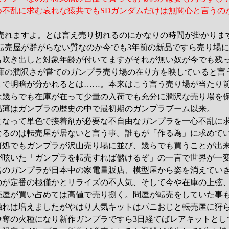
心不乱に求む哀れな猿共でもSDガンダムだけは無関心と言うの
は売れますよ。とは言え売り切れるのにかなりの時間が掛かりま
転売屋が群がらない質なのか今でも3年前の新品ですら売り場
も吹き出しと対象年齢が付いてますがそれが無い奴が今でも残
在庫の潤沢さが嘗てのガンプラ売り場の在り方を映していると言
まで明暗が分かれるとは……。本来はこう言う売り場が当たり
は幾らでも在庫が在って少量の入荷でも充分に潤沢な売り場を
品薄はガンプラの歴史の中で最初期のガンプラブーム以来。
となって単色で接着剤が必要な不自由なガンプラを一心不乱に
なるのは転売屋が居ないと言う事。誰もが「作る為」に求めて
何処でもガンプラが沢山売り場に並び、幾らでも買うことが出
かが呟いた「ガンプラを転売すれば儲けるぞ」の一言で世界が一
筈のガンプラが日本中の家電量販店、模型屋から姿を消えてい
のが定番の極僅かとリライズの不人気、そして今や在庫の上弦、
売屋が買い占めては高値で売り捌く。問屋が転売をしていた事
触れは増えましたがやはり人気キットはパニおじと転売屋に狩
争奪の火種になり新作ガンプラですら3日経てばレアキットとし