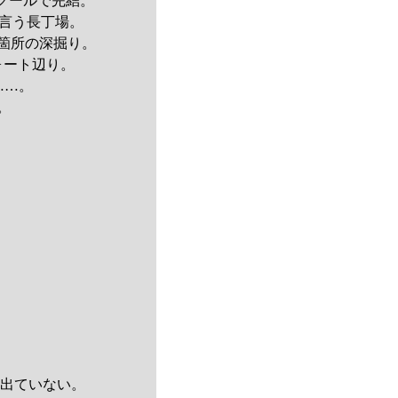
2クールで完結。
と言う長丁場。
箇所の深掘り。
ォート辺り。
……。
。
ら出ていない。