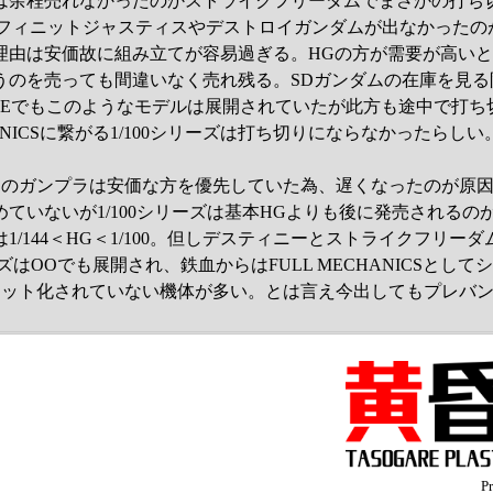
は余程売れなかったのかストライクフリーダムでまさかの打ち
ンフィニットジャスティスやデストロイガンダムが出なかったの
理由は安価故に組み立てが容易過ぎる。HGの方が需要が高い
うのを売っても間違いなく売れ残る。SDガンダムの在庫を見る
GEでもこのようなモデルは展開されていたが此方も途中で打ち
HANICSに繋がる1/100シリーズは打ち切りにならなかったらしい
EDのガンプラは安価な方を優先していた為、遅くなったのが原
ていないが1/100シリーズは基本HGよりも後に発売されるの
1/144＜HG＜1/100。但しデスティニーとストライクフリー
ーズはOOでも展開され、鉄血からはFULL MECHANICSとし
にキット化されていない機体が多い。とは言え今出してもプレバ
P