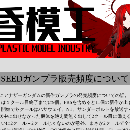
SEEDガンプラ販売頻度について
ンにアナザーガンダムの新作ガンプラの発売頻度についての話。
は１クール目終了までに9個。FRSを含めると11個の新作が出
年4月開始で冬クールはハサウェイ、NT、サンダーボルトを放送す
放送中に出せなかった機体を絶え間無く出して2クール目に備え
いに2クール＋2クールじゃないのが意外。まさか2クールで