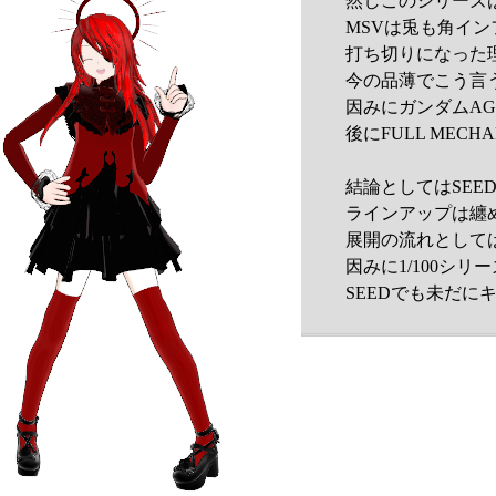
然しこのシリーズ
MSVは兎も角イ
打ち切りになった
今の品薄でこう言
因みにガンダムA
後にFULL MEC
結論としてはSE
ラインアップは纏め
展開の流れとしては
因みに1/100シリ
SEEDでも未だ