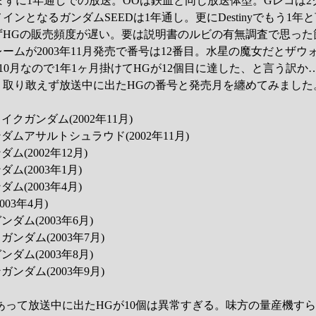
まずに1年通しでの放送。OOは鉄血と同じ放送体型。Gレコは
ンとなるガンダムSEEDは1年通し。更にDestinyでもう1年
ずHGの販売頻度が遅い。要は説明書のルビの有無調査で思った
ームが2003年11月発売で番号は12番目。水星の魔女だとザウ
2年10月なので1年1ヶ月掛けてHGが12個目に達した、と言う訳か
？取り敢えず放送中に出たHGの番号と発売月を纏めてみました
イクガンダム(2002年11月)
ンダムアサルトシュラウド(2002年11月)
ム(2002年12月)
ダム(2003年1月)
ダム(2003年4月)
003年4月)
ンダム(2003年6月)
ガンダム(2003年7月)
ンダム(2003年8月)
ガンダム(2003年9月)
あって放送中に出たHGが10個は異常すぎる。味方の量産機す