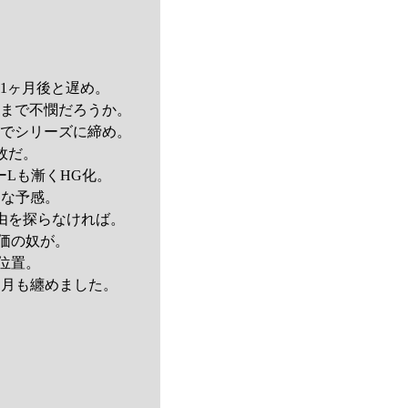
1ヶ月後と遅め。
処まで不憫だろうか。
帯でシリーズに締め。
故だ。
Lも漸くHG化。
うな予感。
由を探らなければ。
安価の奴が。
ち位置。
売月も纏めました。