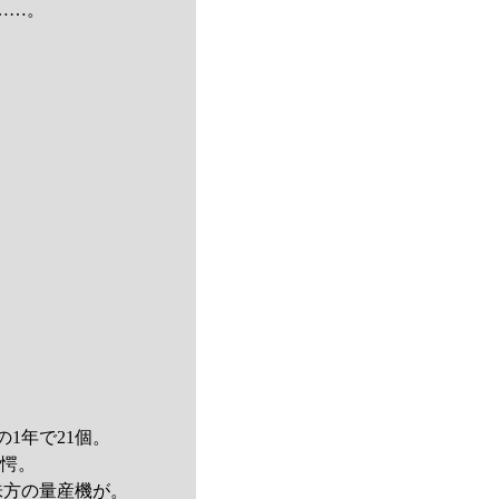
……。
の1年で21個。
驚愕。
味方の量産機が。