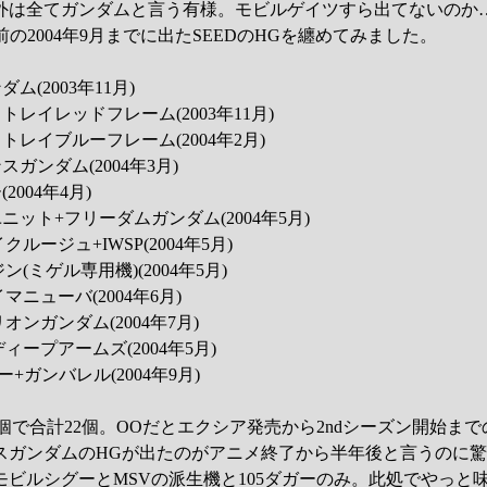
外は全てガンダムと言う有様。モビルゲイツすら出てないのか
放送前の2004年9月までに出たSEEDのHGを纏めてみました。
ム(2003年11月)
トレイレッドフレーム(2003年11月)
ストレイブルーフレーム(2004年2月)
スガンダム(2004年3月)
2004年4月)
ユニット+フリーダムガンダム(2004年5月)
クルージュ+IWSP(2004年5月)
ジン(ミゲル専用機)(2004年5月)
イマニューバ(2004年6月)
リオンガンダム(2004年7月)
ディープアームズ(2004年5月)
ガー+ガンバレル(2004年9月)
2個で合計22個。OOだとエクシア発売から2ndシーズン開始まで
スガンダムのHGが出たのがアニメ終了から半年後と言うのに
モビルシグーとMSVの派生機と105ダガーのみ。此処でやっと