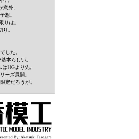
切り。
が意外。
と予想。
限りは。
切り。
。
因でした。
が基本らしい。
ダムはHGより先。
てシリーズ展開。
ン限定だろうが。
resented By: Akatsuki Tasogare