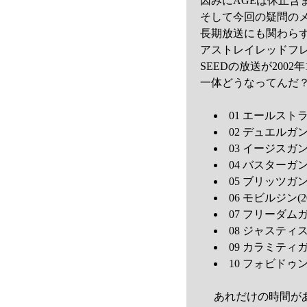
因みにAGEは休止含
そして今回の疑問のメイ
長期放送にも関わら
アストレイレッドフレ
SEEDの放送が200
一体どうなってんだ
01 エールストラ
02 デュエルガ
03 イージスガンダ
04 バスターガン
05 ブリッツガン
06 モビルジン(2
07 フリーダムガ
08 ジャスティス
09 カラミティガ
10 フォビドゥン
あれだけの時間が