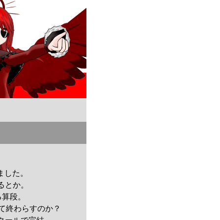
ました。
るとか。
る算段。
全て終わらすのか？