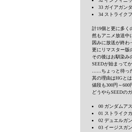
32 インフィニ
33 ガイアガン
34 ストライクフ
計19個と更に多
然もアニメ放送中
因みに放送が終わ
更にリマスター版の
その後はお馴染み
SEEDが始まって
……ちょっと待っ
其の理由はHGとは
値段も300円～6
どうやらSEED
00 ガンダムア
01 ストライクガ
02 デュエルガンダ
03 イージスガンダ