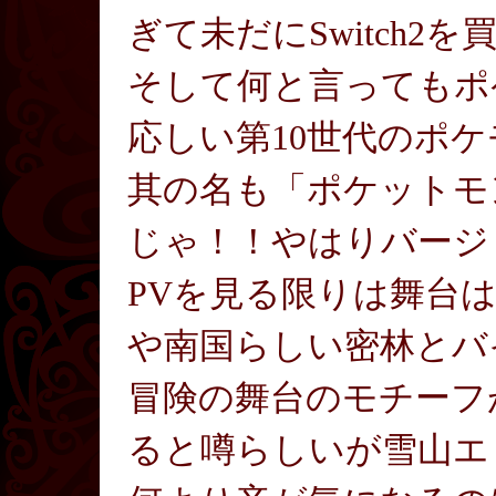
ぎて未だにSwitch2
そして何と言ってもポ
応しい第10世代のポ
其の名も「ポケットモ
じゃ！！やはりバージ
PVを見る限りは舞台
や南国らしい密林とバ
冒険の舞台のモチーフ
ると噂らしいが雪山エ