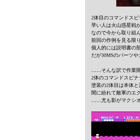
2体目のコマンドス
早い人は火山惑星戦
なので今から取り組
前回の作例を見る限
個人的には説明書の
だが30MSのパーツ
……そんな訳で作業
2体のコマンドスピ
塗装の2体目は本体と
闇に紛れて敵軍のエ
……尤も影がマクシ