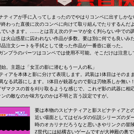
ピナティアが手に入ってしまったのでやはりコンペに出すしかな
が終わった直後に次のコンペに向けて取り組んでたりするんだ
んでいきます。……とは言え次のテーマが全く判らない中での
りは火山惑星に囚われない作品が多数。要は別に何でも良いみ
部品注文シートを手拭として使った作品が一番壺に嵌った。
やガンプラのパーツはコンペでは使用不可能。そこだけは注意し
開始。主題は「女王の影に潜むもう一人の私」
ナティアを本体と影に分けて表現します。武装は1体目はそのま
異なる武器にします。1体目が銃器なので影は刃物系しか無い
グザマクスの首を刈り取るような感じで。これぞ影の武器に相
オンの敵なのか味方なのかは不明と言う設定ですが。
要は本物のスピナティアと影スピナティアとの
近い場面としてはゼルダの伝説シリーズのダ
時のオカリナだろうなと思いきやリンクの冒
Z世代には結構古いゲームですが大神殿の奥で